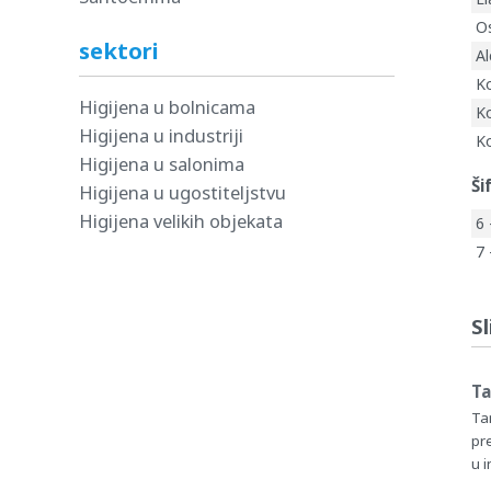
Os
sektori
Al
K
Higijena u bolnicama
Ko
Higijena u industriji
Ko
Higijena u salonima
Ši
Higijena u ugostiteljstvu
Higijena velikih objekata
6 
7 
Sl
Ta
Tan
pr
u i