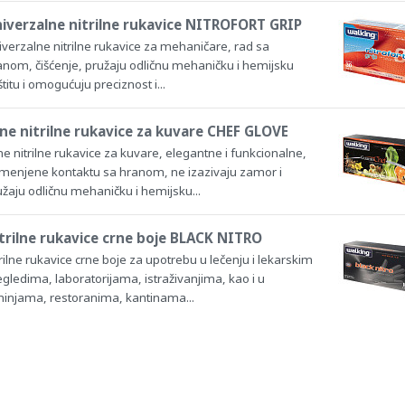
iverzalne nitrilne rukavice NITROFORT GRIP
iverzalne nitrilne rukavice za mehaničare, rad sa
anom, čišćenje, pružaju odličnu mehaničku i hemijsku
titu i omogućuju preciznost i...
ne nitrilne rukavice za kuvare CHEF GLOVE
e nitrilne rukavice za kuvare, elegantne i funkcionalne,
menjene kontaktu sa hranom, ne izazivaju zamor i
žaju odličnu mehaničku i hemijsku...
trilne rukavice crne boje BLACK NITRO
rilne rukavice crne boje za upotrebu u lečenju i lekarskim
gledima, laboratorijama, istraživanjima, kao i u
hinjama, restoranima, kantinama...