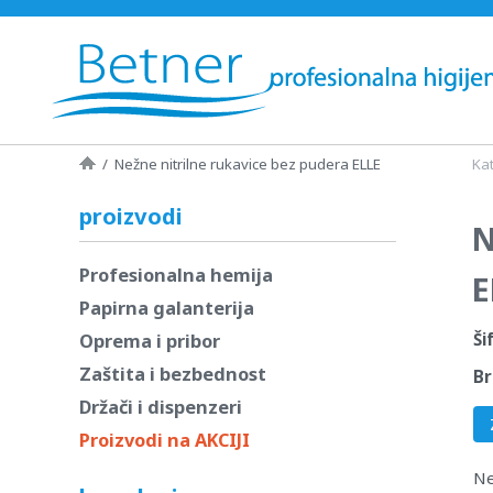
/
Nežne nitrilne rukavice bez pudera ELLE
Kat
proizvodi
N
Profesionalna hemija
E
Papirna galanterija
Oprema i pribor
Ši
Zaštita i bezbednost
Br
Držači i dispenzeri
Proizvodi na AKCIJI
N