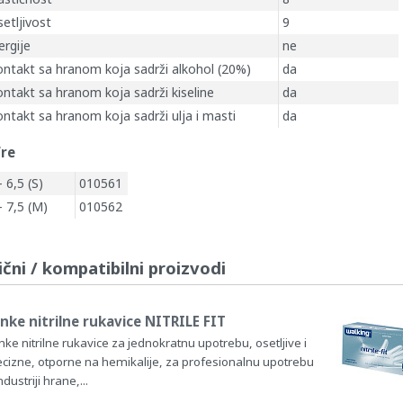
etljivost
9
ergije
ne
ontakt sa hranom koja sadrži alkohol (20%)
da
ntakt sa hranom koja sadrži kiseline
da
ntakt sa hranom koja sadrži ulja i masti
da
fre
- 6,5 (S)
010561
- 7,5 (M)
010562
ični / kompatibilni proizvodi
nke nitrilne rukavice NITRILE FIT
ke nitrilne rukavice za jednokratnu upotrebu, osetljive i
ecizne, otporne na hemikalije, za profesionalnu upotrebu
ndustriji hrane,...