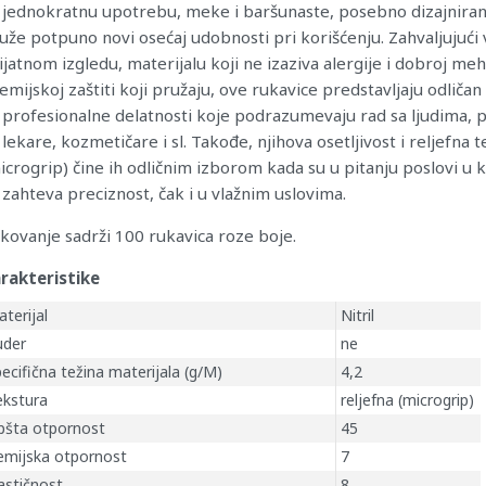
 jednokratnu upotrebu, meke i baršunaste, posebno dizajnira
uže potpuno novi osećaj udobnosti pri korišćenju. Zahvaljujuć
ijatnom izgledu, materijalu koji ne izaziva alergije i dobroj me
hemijskoj zaštiti koji pružaju, ove rukavice predstavljaju odličan
 profesionalne delatnosti koje podrazumevaju rad sa ljudima,
 lekare, kozmetičare i sl. Takođe, njihova osetljivost i reljefna 
icrogrip) čine ih odličnim izborom kada su u pitanju poslovi u 
 zahteva preciznost, čak i u vlažnim uslovima.
kovanje sadrži 100 rukavica roze boje.
rakteristike
terijal
Nitril
uder
ne
ecifična težina materijala (g/M)
4,2
ekstura
reljefna (microgrip)
pšta otpornost
45
emijska otpornost
7
astičnost
8