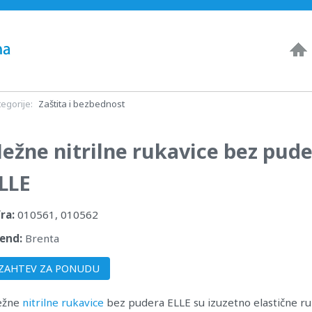
egorije:
Zaštita i bezbednost
ežne nitrilne rukavice bez pud
LLE
fra:
010561, 010562
end:
Brenta
ZAHTEV ZA PONUDU
ežne
nitrilne rukavice
bez pudera ELLE su izuzetno elastične ru