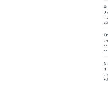
Un
Un
hr
zaš
Cr
Crn
na
pru
Ni
Nit
pre
ku