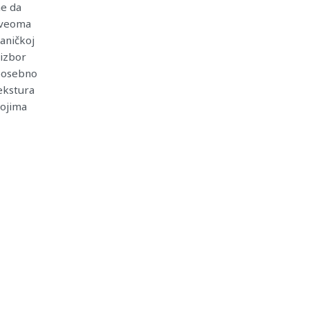
ne da
i veoma
haničkoj
 izbor
 posebno
tekstura
kojima