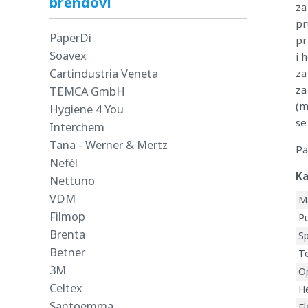
brendovi
za
pr
PaperDi
pr
Soavex
i 
Cartindustria Veneta
za
za
TEMCA GmbH
(m
Hygiene 4 You
se
Interchem
Tana - Werner & Mertz
Pa
Nefél
Ka
Nettuno
VDM
Ma
Filmop
P
Brenta
Sp
Betner
T
3M
O
Celtex
H
Santoemma
El