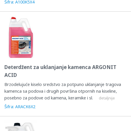
Šifra: A100K5X4
Deterdžent za uklanjanje kamenca ARGONIT
ACID
Brzodelujuće kiselo sredstvo za potpuno uklanjanje tragova
kamenca sa podova i drugih površina otpornih na kiseline,
posebno za podove od kamena, keramike i sl.
detaljnije
Šifra: ARACK6X2