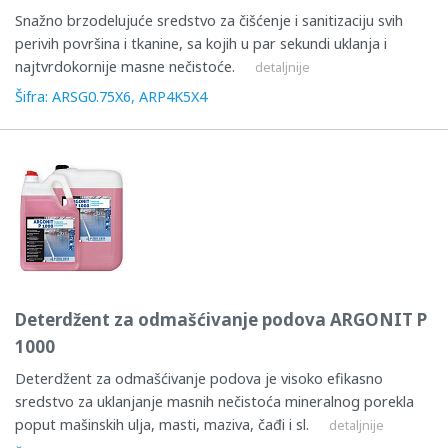
Snažno brzodelujuće sredstvo za čišćenje i sanitizaciju svih
perivih površina i tkanine, sa kojih u par sekundi uklanja i
najtvrdokornije masne nečistoće.
detaljnije
Šifra: ARSG0.75X6, ARP4K5X4
Deterdžent za odmašćivanje podova ARGONIT P
1000
Deterdžent za odmašćivanje podova je visoko efikasno
sredstvo za uklanjanje masnih nečistoća mineralnog porekla
poput mašinskih ulja, masti, maziva, čađi i sl.
detaljnije