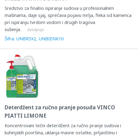
Sredstvo za finalno ispiranje sudova u profesionalnim
mašinama, daje sjaj, sprečava pojavu mrlja, fleka od kamenca
pri ispiranju tvrdom vodom i drugih tragova
sušenja.
detaljnije
Šifra: UNBR5X2, UNBIENK10
Deterdžent za ručno pranje posuđa VINCO
PIATTI LIMONE
Koncentrovani tečni deterdžent za ručno pranje sudova i
kuhinjskih površina, uklanja masne ostatke, prljavštinu i