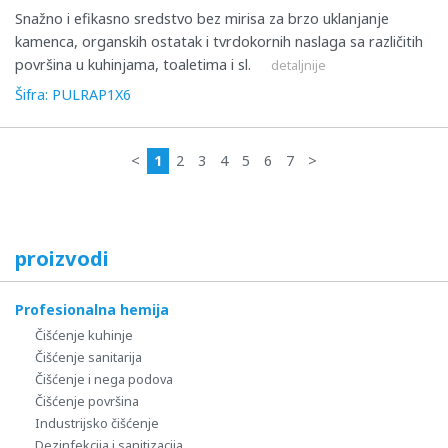
Snažno i efikasno sredstvo bez mirisa za brzo uklanjanje
kamenca, organskih ostatak i tvrdokornih naslaga sa različitih
površina u kuhinjama, toaletima i sl.
detaljnije
Šifra: PULRAP1X6
<
1
2
3
4
5
6
7
>
proizvodi
Profesionalna hemija
Čišćenje kuhinje
Čišćenje sanitarija
Čišćenje i nega podova
Čišćenje površina
Industrijsko čišćenje
Dezinfekcija i sanitizacija