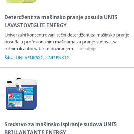
Deterdžent za mašinsko pranje posuđa UNI5
LAVASTOVIGLIE ENERGY
Univerzalni koncentrovani tečni deterdžent za mašinsko pranje
posuđa u profesionalnim mašinama za pranje sudova, sa
ručnim ili automatskim doziranjem.
detaljnije
Šifra: UNLAENK6X2, UNI5ENK12
Sredstvo za mašinsko ispiranje sudova UNI5
BRILLANTANTE ENERGY