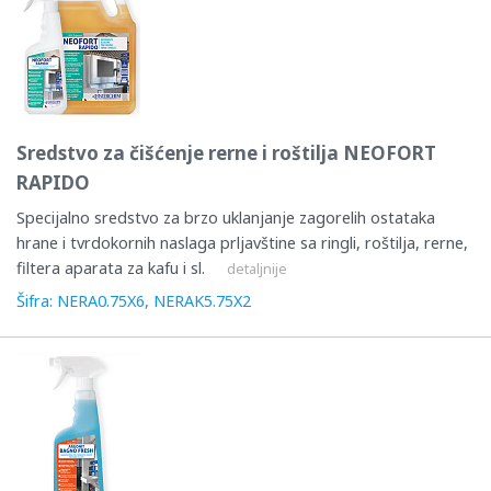
Sredstvo za čišćenje rerne i roštilja NEOFORT
RAPIDO
Specijalno sredstvo za brzo uklanjanje zagorelih ostataka
hrane i tvrdokornih naslaga prljavštine sa ringli, roštilja, rerne,
filtera aparata za kafu i sl.
detaljnije
Šifra: NERA0.75X6, NERAK5.75X2