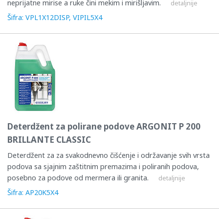
neprijatne mirise a ruke čini mekim i mirišljavim.
detaljnije
Šifra: VPL1X12DISP, VIPIL5X4
Deterdžent za polirane podove ARGONIT P 200
BRILLANTE CLASSIC
Deterdžent za za svakodnevno čišćenje i održavanje svih vrsta
podova sa sjajnim zaštitnim premazima i poliranih podova,
posebno za podove od mermera ili granita.
detaljnije
Šifra: AP20K5X4