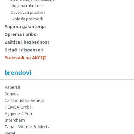
Higijena ruku i tela
Osveživači prostora
Ekološki proizvodi
Papirna galanterija
Oprema i pribor
Zaštita i bezbednost
Držači i dispenzeri
Proizvodi na AKCIJI
brendovi
PaperDi
Soavex
Cartindustria Veneta
TEMCA GmbH
Hygiene 4 You
Interchem
Tana - Werner & Mertz
Nefél