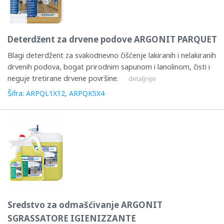
Deterdžent za drvene podove ARGONIT PARQUET
Blagi deterdžent za svakodnevno čišćenje lakiranih i nelakiranih
drvenih podova, bogat prirodnim sapunom i lanolinom, čisti i
neguje tretirane drvene površine.
detaljnije
Šifra: ARPQL1X12, ARPQK5X4
Sredstvo za odmašćivanje ARGONIT
SGRASSATORE IGIENIZZANTE