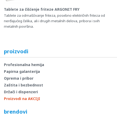
Tablete za čišćenje friteze ARGONIT FRY
Tablete za odmašćivanje friteza, posebno električnih friteza od
nerđajućeg čelika, ali i drugih metalnih delova, pribora i svih
metalnih površina.
proizvodi
Profesionalna hemija
Papirna galanterija
Oprema i pribor
Zaštita i bezbednost
Držači i dispenzeri
Proizvodi na AKCIJI
brendovi