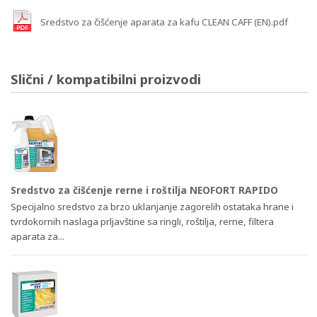
Sredstvo za čišćenje aparata za kafu CLEAN CAFF (EN).pdf
Slični / kompatibilni proizvodi
Sredstvo za čišćenje rerne i roštilja NEOFORT RAPIDO
Specijalno sredstvo za brzo uklanjanje zagorelih ostataka hrane i
tvrdokornih naslaga prljavštine sa ringli, roštilja, rerne, filtera
aparata za...