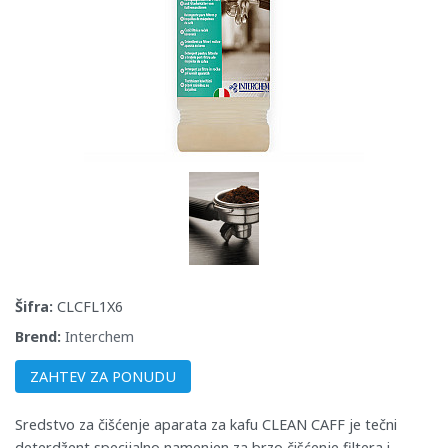
Šifra:
CLCFL1X6
Brend:
Interchem
ZAHTEV ZA PONUDU
Sredstvo za čišćenje aparata za kafu CLEAN CAFF je tečni
deterdžent specijalno namenjen za brzo čišćenje filtera i