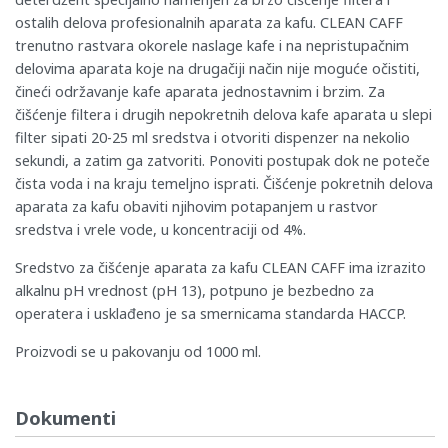
ostalih delova profesionalnih aparata za kafu. CLEAN CAFF
trenutno rastvara okorele naslage kafe i na nepristupačnim
delovima aparata koje na drugačiji način nije moguće očistiti,
čineći održavanje kafe aparata jednostavnim i brzim. Za
čišćenje filtera i drugih nepokretnih delova kafe aparata u slepi
filter sipati 20-25 ml sredstva i otvoriti dispenzer na nekolio
sekundi, a zatim ga zatvoriti. Ponoviti postupak dok ne poteče
čista voda i na kraju temeljno isprati. Čišćenje pokretnih delova
aparata za kafu obaviti njihovim potapanjem u rastvor
sredstva i vrele vode, u koncentraciji od 4%.
Sredstvo za čišćenje aparata za kafu CLEAN CAFF ima izrazito
alkalnu pH vrednost (pH 13), potpuno je bezbedno za
operatera i usklađeno je sa smernicama standarda HACCP.
Proizvodi se u pakovanju od 1000 ml.
Dokumenti