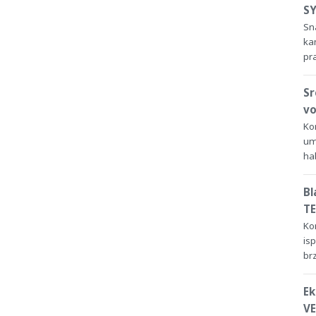
SY
Sn
ka
pr
Sr
v
Ko
um
ha
Bl
TE
Ko
is
br
Ek
VE