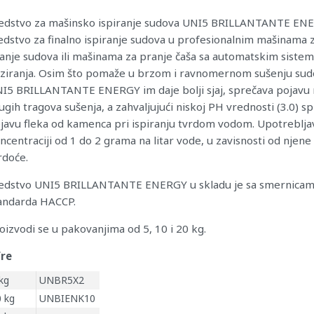
edstvo za mašinsko ispiranje sudova UNI5 BRILLANTANTE ENE
edstvo za finalno ispiranje sudova u profesionalnim mašinama 
anje sudova ili mašinama za pranje čaša sa automatskim siste
ziranja. Osim što pomaže u brzom i ravnomernom sušenju sud
I5 BRILLANTANTE ENERGY im daje bolji sjaj, sprečava pojavu m
ugih tragova sušenja, a zahvaljujući niskoj PH vrednosti (3.0) s
javu fleka od kamenca pri ispiranju tvrdom vodom. Upotreblja
ncentraciji od 1 do 2 grama na litar vode, u zavisnosti od njene
rdoće.
edstvo UNI5 BRILLANTANTE ENERGY u skladu je sa smernica
andarda HACCP.
oizvodi se u pakovanjima od 5, 10 i 20 kg.
fre
kg
UNBR5X2
0 kg
UNBIENK10