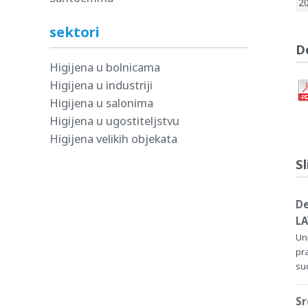
2
sektori
D
Higijena u bolnicama
Higijena u industriji
Higijena u salonima
Higijena u ugostiteljstvu
Higijena velikih objekata
Sl
De
LA
Un
pr
su
Sr