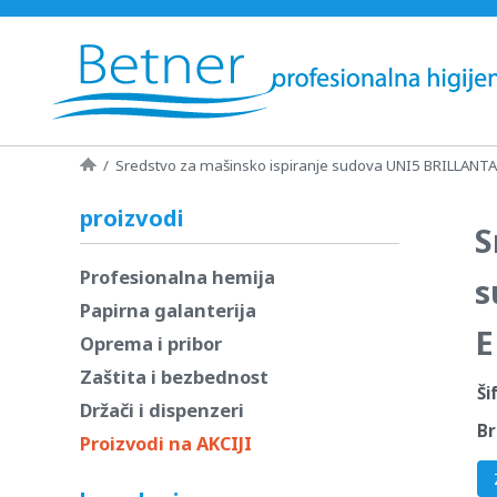
/
Sredstvo za mašinsko ispiranje sudova UNI5 BRILLAN
proizvodi
S
Profesionalna hemija
s
Papirna galanterija
E
Oprema i pribor
Zaštita i bezbednost
Ši
Držači i dispenzeri
Br
Proizvodi na AKCIJI