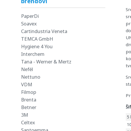
brendovi
Sr
PaperDi
sr
Soavex
pr
do
Cartindustria Veneta
UN
TEMCA GmbH
dr
Hygiene 4 You
po
Interchem
ko
Tana - Werner & Mertz
tv
Nefél
Nettuno
Sr
VDM
st
Filmop
Pr
Brenta
Betner
Ši
3M
5 
Celtex
1
Santoemma