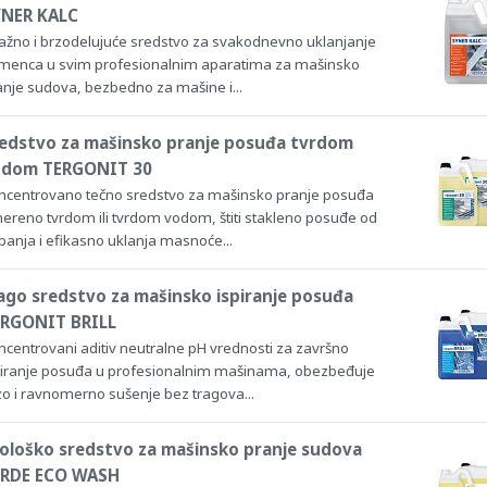
NER KALC
ažno i brzodelujuće sredstvo za svakodnevno uklanjanje
menca u svim profesionalnim aparatima za mašinsko
anje sudova, bezbedno za mašine i...
edstvo za mašinsko pranje posuđa tvrdom
odom TERGONIT 30
ncentrovano tečno sredstvo za mašinsko pranje posuđa
ereno tvrdom ili tvrdom vodom, štiti stakleno posuđe od
banja i efikasno uklanja masnoće...
ago sredstvo za mašinsko ispiranje posuđa
RGONIT BRILL
ncentrovani aditiv neutralne pH vrednosti za završno
piranje posuđa u profesionalnim mašinama, obezbeđuje
zo i ravnomerno sušenje bez tragova...
ološko sredstvo za mašinsko pranje sudova
RDE ECO WASH