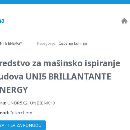
TANTE ENERGY
Kategorije:
Čišćenje kuhinje
redstvo za mašinsko ispiranje
udova UNI5 BRILLANTANTE
NERGY
fra:
UNBR5X2, UNBIENK10
end:
Interchem
ZAHTEV ZA PONUDU