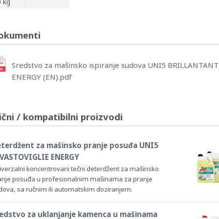
0 kg
okumenti
Sredstvo za mašinsko ispiranje sudova UNI5 BRILLANTANT
ENERGY (EN).pdf
ični / kompatibilni proizvodi
terdžent za mašinsko pranje posuđa UNI5
VASTOVIGLIE ENERGY
iverzalni koncentrovani tečni deterdžent za mašinsko
anje posuđa u profesionalnim mašinama za pranje
dova, sa ručnim ili automatskim doziranjem.
edstvo za uklanjanje kamenca u mašinama