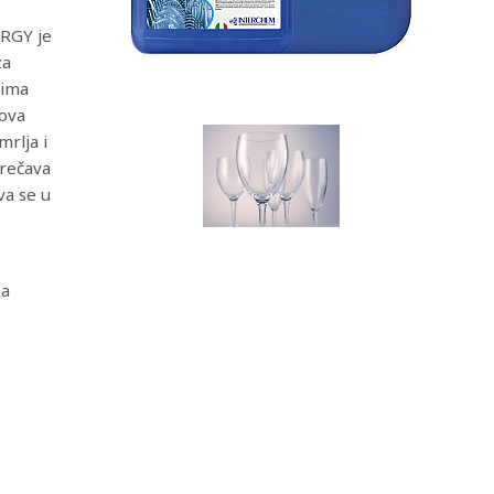
RGY je
za
mima
ova
rlja i
prečava
va se u
ma