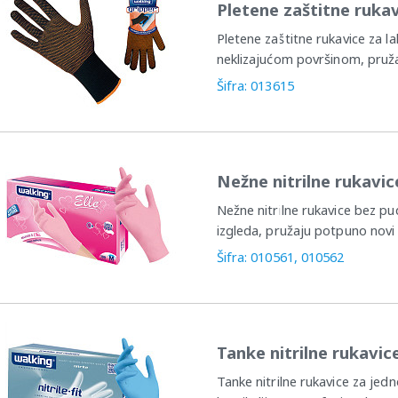
Pletene zaštitne ruk
Pletene zaštitne rukavice za l
neklizajućom površinom, pružaj
Šifra: 013615
Nežne nitrilne rukavi
Nežne nitrilne rukavice bez pu
izgleda, pružaju potpuno novi 
Šifra: 010561, 010562
Tanke nitrilne rukavi
Tanke nitrilne rukavice za jed