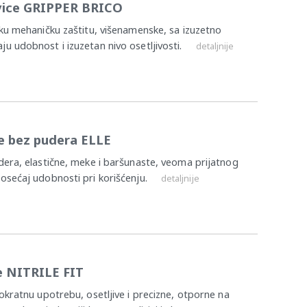
avice GRIPPER BRICO
aku mehaničku zaštitu, višenamenske, sa izuzetno
u udobnost i izuzetan nivo osetljivosti.
detaljnije
ce bez pudera ELLE
dera, elastične, meke i baršunaste, veoma prijatnog
osećaj udobnosti pri korišćenju.
detaljnije
ce NITRILE FIT
nokratnu upotrebu, osetljive i precizne, otporne na