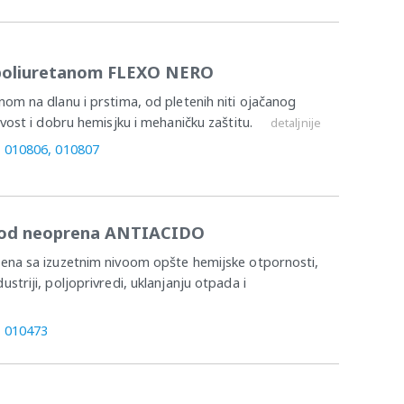
 poliuretanom FLEXO NERO
nom na dlanu i prstima, od pletenih niti ojačanog
ivost i dobru hemisjku i mehaničku zaštitu.
detaljnije
, 010806, 010807
e od neoprena ANTIACIDO
rena sa izuzetnim nivoom opšte hemijske otpornosti,
striji, poljoprivredi, uklanjanju otpada i
, 010473