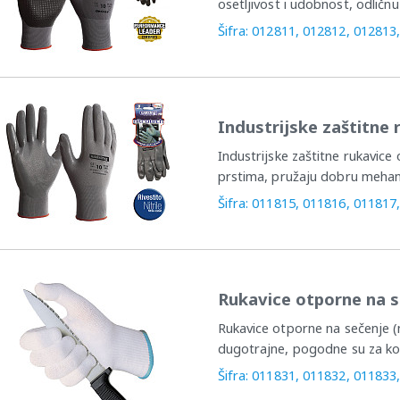
osetljivost i udobnost, odličn
Šifra: 012811, 012812, 012813
Industrijske zaštitn
Industrijske zaštitne rukavice o
prstima, pružaju dobru mehanič
Šifra: 011815, 011816, 011817
Rukavice otporne na 
Rukavice otporne na sečenje (na
dugotrajne, pogodne su za ko
Šifra: 011831, 011832, 011833