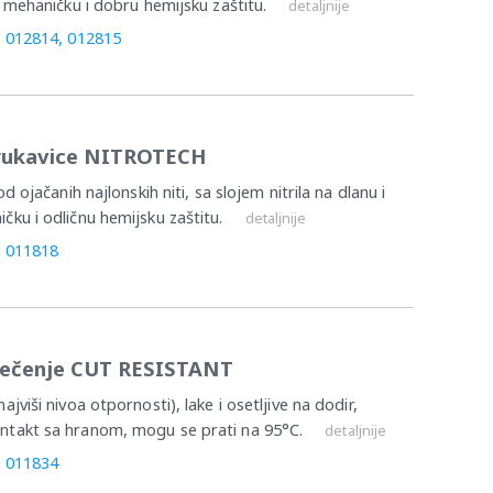
u mehaničku i dobru hemijsku zaštitu.
detaljnije
, 012814, 012815
e rukavice NITROTECH
d ojačanih najlonskih niti, sa slojem nitrila na dlanu i
ku i odličnu hemijsku zaštitu.
detaljnije
, 011818
sečenje CUT RESISTANT
jviši nivoa otpornosti), lake i osetljive na dodir,
ntakt sa hranom, mogu se prati na 95°C.
detaljnije
, 011834