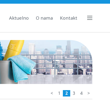
Aktuelno
O nama
Kontakt
<
1
2
3
4
>