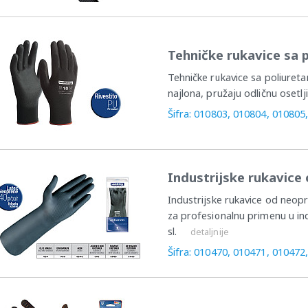
Tehničke rukavice sa
Tehničke rukavice sa poliureta
najlona, pružaju odličnu osetlj
Šifra: 010803, 010804, 010805
Industrijske rukavic
Industrijske rukavice od neop
za profesionalnu primenu u indu
sl.
detaljnije
Šifra: 010470, 010471, 010472