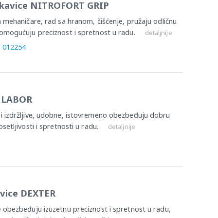
rukavice NITROFORT GRIP
za mehaničare, rad sa hranom, čišćenje, pružaju odličnu
 omogućuju preciznost i spretnost u radu.
detaljnije
, 012254
d LABOR
 i izdržljive, udobne, istovremeno obezbeđuju dobru
setljivosti i spretnosti u radu.
detaljnije
avice DEXTER
e obezbeđuju izuzetnu preciznost i spretnost u radu,