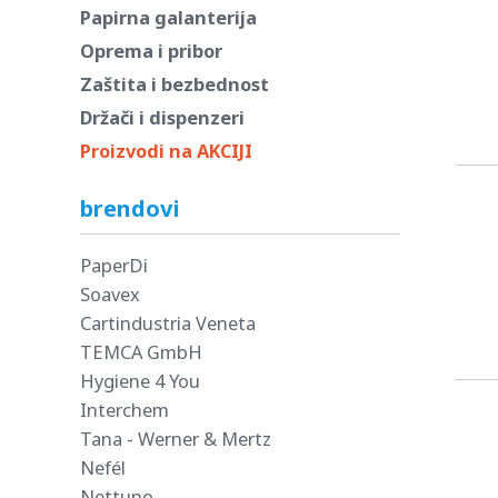
Papirna galanterija
Oprema i pribor
Zaštita i bezbednost
Držači i dispenzeri
Proizvodi na AKCIJI
brendovi
PaperDi
Soavex
Cartindustria Veneta
TEMCA GmbH
Hygiene 4 You
Interchem
Tana - Werner & Mertz
Nefél
Nettuno