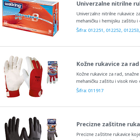
Univerzalne nitrilne 
Univerzalne nitrilne rukavice 
mehaničku i hemijsku zaštitu i
Šifra: 012251, 012252, 012253
Kožne rukavice za ra
Kožne rukavice za rad, snažne
mehaničku zaštitu i visok nivo o
Šifra: 011917
Precizne zaštitne ruk
Precizne zaštitne rukavice koj