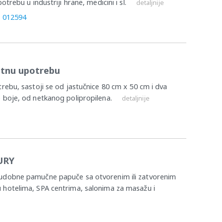
trebu u industriji hrane, medicini i sl.
detaljnije
, 012594
atnu upotrebu
rebu, sastoji se od jastučnice 80 cm x 50 cm i dva
 boje, od netkanog polipropilena.
detaljnije
URY
udobne pamučne papuče sa otvorenim ili zatvorenim
 hotelima, SPA centrima, salonima za masažu i