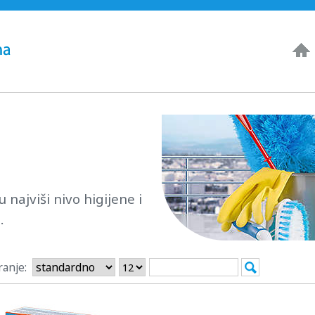
najviši nivo higijene i
.
ranje: