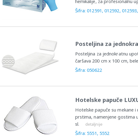
hemikalije, za profesionalnu upo
Šifra: 012591, 012592, 012593
Posteljina za jednokr
Posteljina za jednokratnu upot
čaršava 200 cm x 100 cm, bele
Šifra: 050622
Hotelske papuče LUX
Hotelske papuče su mekane i 
prstima, namenjene gostima u
sl.
detaljnije
Šifra: 5551, 5552